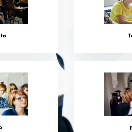
ato
T
o