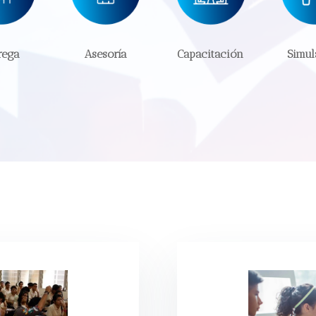
rega
Asesoría
Capacitación
Simul