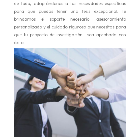
de todo, adaptándonos a tus necesidades específicas
para que puedas tener una tesis excepcional. Te
brindamos el soporte necesario, asesoramiento
personalizado y el cuidado riguroso que necesitas para
que tu proyecto de investigación sea aprobada con
éxito.
Nos aseguramos de cumplir todas las normas de
escritura APA, Chicago, Vancouver, etc., evitando el
plagio. Nuestros profesionales te acompañan desde la
idea inicial del proyecto hasta los detalles finales para
obtener los mejores resultados. Esta es tu oportunidad de
decirle adiós a las largas horas de esfuerzo y comenzar
a disfrutar de tus logros académicos.