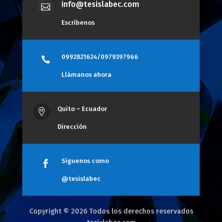
info@tesislabec.com

Escríbenos
0992821624/0979397966

Llámanos ahora
Quito – Ecuador

Dirección
Síguenos como

@tesislabec
Copyright © 2026 Todos los derechos reservados