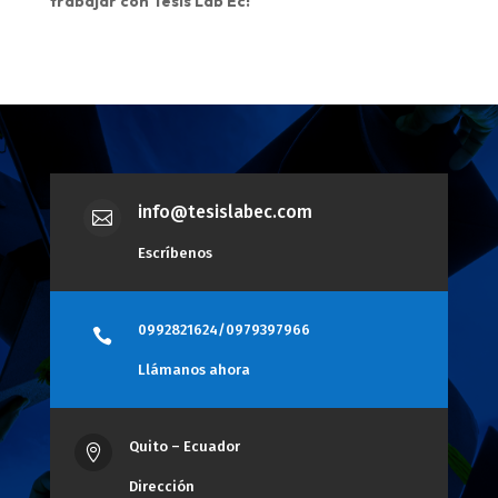
trabajar con Tesis Lab Ec!
info@tesislabec.com

Escríbenos
0992821624/0979397966

Llámanos ahora
Quito – Ecuador

Dirección