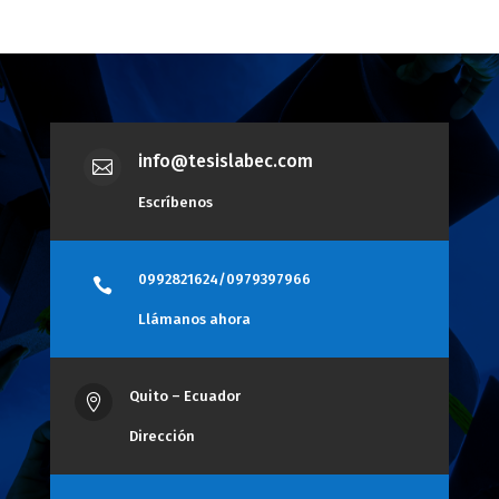
info@tesislabec.com

Escríbenos
0992821624/0979397966

Llámanos ahora
Quito – Ecuador

Dirección